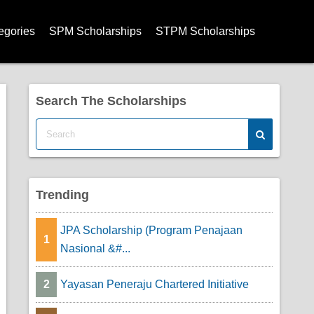
egories
SPM Scholarships
STPM Scholarships
olarships
arships
Search The Scholarships
arships
hips
rships
Trending
ships
JPA Scholarship (Program Penajaan
1
Nasional &#...
cholarships
2
Yayasan Peneraju Chartered Initiative
ps