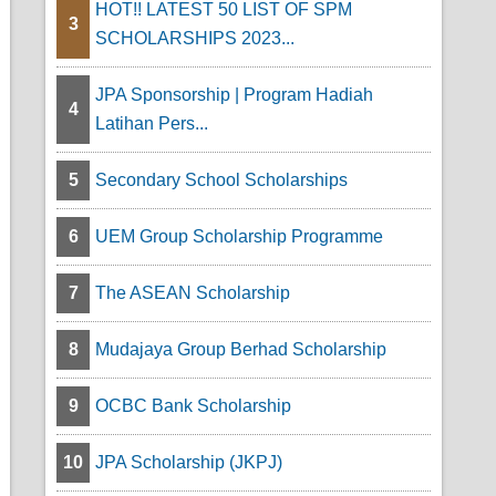
HOT!! LATEST 50 LIST OF SPM
3
SCHOLARSHIPS 2023...
s
JPA Sponsorship | Program Hadiah
4
Latihan Pers...
5
Secondary School Scholarships
6
UEM Group Scholarship Programme
7
The ASEAN Scholarship
8
Mudajaya Group Berhad Scholarship
9
OCBC Bank Scholarship
10
JPA Scholarship (JKPJ)