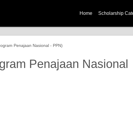
Home
Scholarship Cat
Government Sch
Corporate Schol
rogram Penajaan Nasional - PPN)
University Schol
ogram Penajaan Nasional
Global Scholars
Diploma Schola
Degree Scholar
Master Degree S
PhD Scholarshi