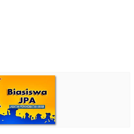
Study Loans
Scholarship Tip