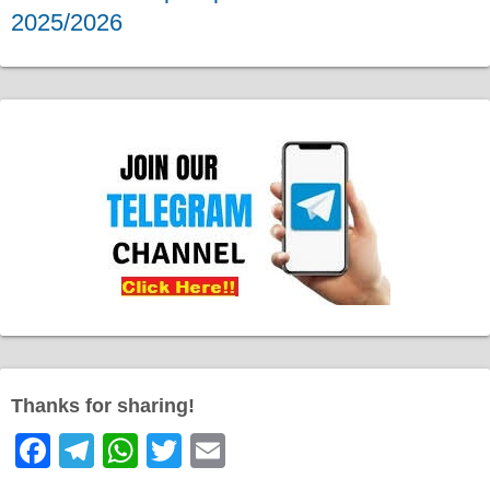
2025/2026
Thanks for sharing!
F
T
W
T
E
a
el
h
wi
m